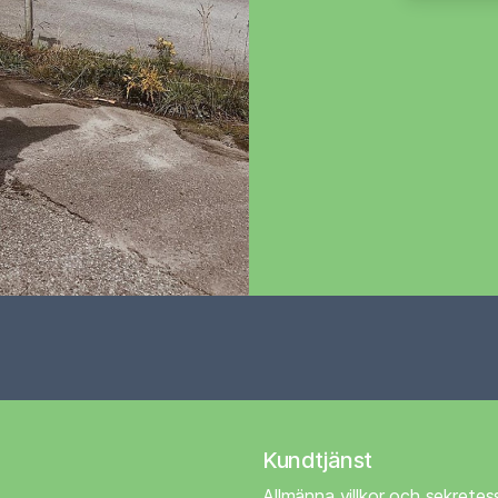
Kundtjänst
Allmänna villkor och sekretes