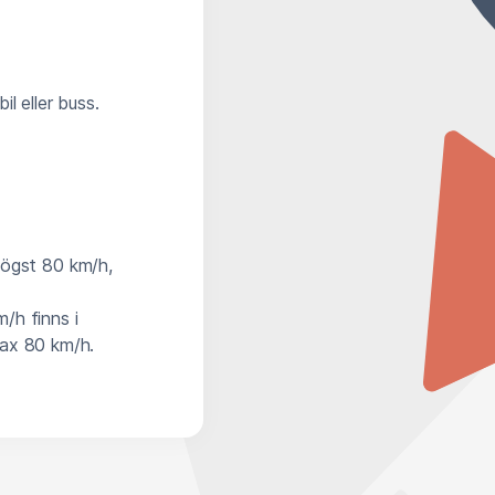
l eller buss.
högst 80 km/h,
m/h finns i
max 80 km/h.