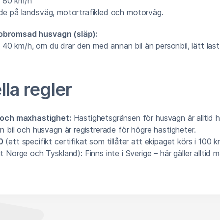
80 km/h
åde på landsväg, motortrafikled och motorväg.
obromsad husvagn (släp):
40 km/h, om du drar den med annan bil än personbil, lätt lastbi
lla regler
 och maxhastighet:
Hastighetsgränsen för husvagn är alltid 
 bil och husvagn är registrerade för högre hastigheter.
0
(ett specifikt certifikat som tillåter att ekipaget körs i 100 k
 Norge och Tyskland): Finns inte i Sverige – här gäller alltid 