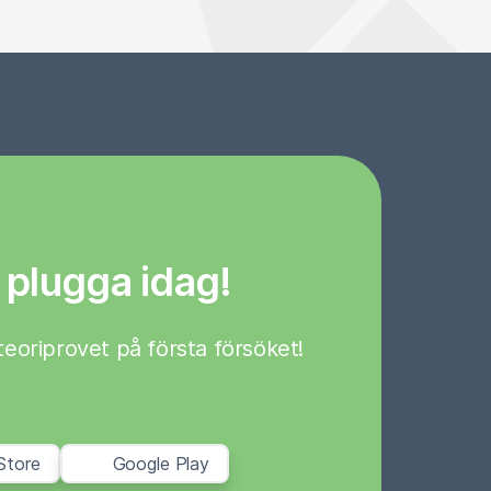
 plugga idag!
a teoriprovet på första försöket!
Store
Google Play