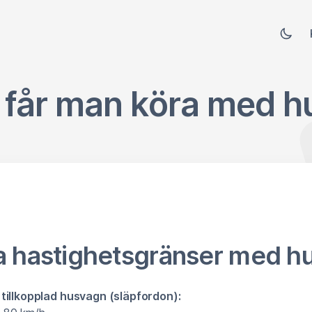
t får man köra med 
a hastighetsgränser med h
tillkopplad husvagn (släpfordon):