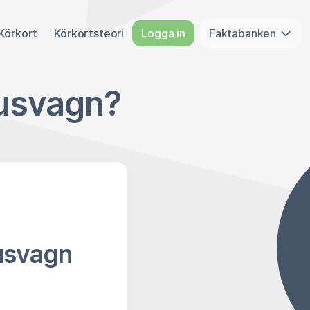
Körkort
Körkortsteori
Logga in
Faktabanken
husvagn?
usvagn