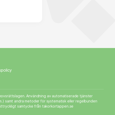
spolicy
phovsrättslagen. Användning av automatiserade tjänster
m.m.) samt andra metoder för systematisk eller regelbunden
 uttryckligt samtycke från takorkortappen.se