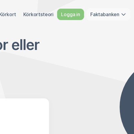
Körkort
Körkortsteori
Logga in
Faktabanken
r eller