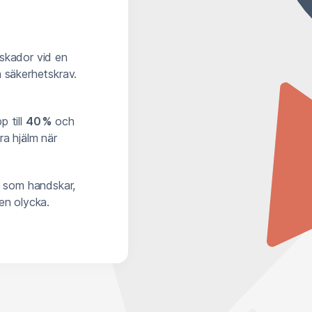
dskador vid en
a säkerhetskrav.
p till
40 %
och
ära hjälm när
 som handskar,
en olycka.