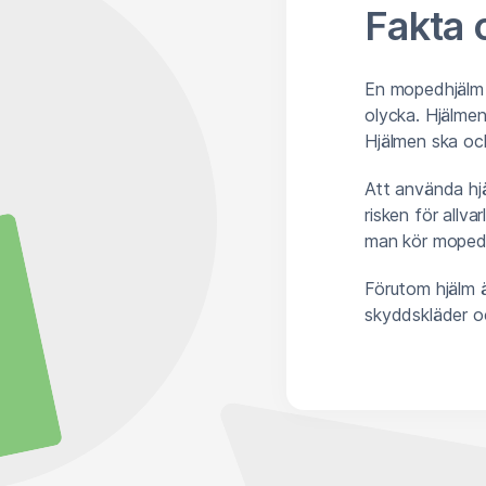
Fakta
En mopedhjälm ä
olycka. Hjälme
Hjälmen ska ock
Att använda hjä
risken för allva
man kör moped, 
Förutom hjälm 
skyddskläder oc