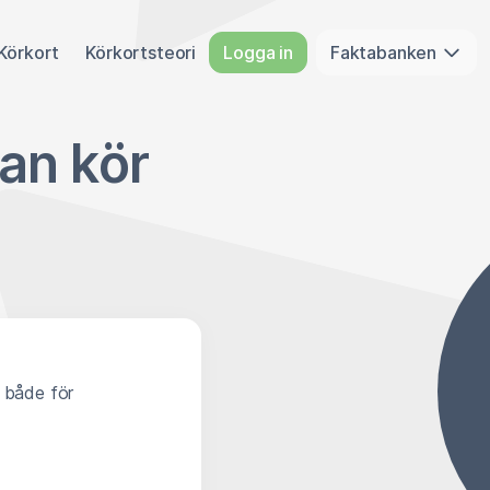
Körkort
Körkortsteori
Logga in
Faktabanken
an kör
r både för