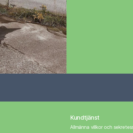
Kundtjänst
Allmänna villkor och sekretes