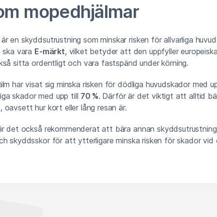
 om mopedhjälmar
r en skyddsutrustning som minskar risken för allvarliga huvu
n ska vara
E-märkt
, vilket betyder att den uppfyller europeisk
så sitta ordentligt och vara fastspänd under körning.
lm har visat sig minska risken för dödliga huvudskador med up
rliga skador med upp till
70 %
. Därför är det viktigt att alltid b
oavsett hur kort eller lång resan är.
är det också rekommenderat att bära annan skyddsutrustning
h skyddsskor för att ytterligare minska risken för skador vid 