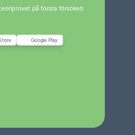
a teoriprovet på första försöket!
Store
Google Play