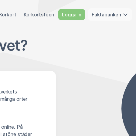
Körkort
Körkortsteori
Logga in
Faktabanken
ovet?
kverkets
å många orter
 online. På
i större städer