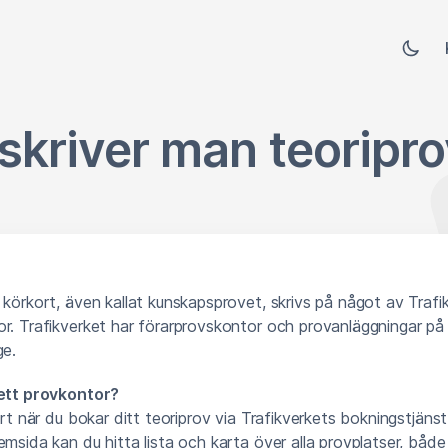
skriver man teoripr
 körkort, även kallat kunskapsprovet, skrivs på något av Trafi
or. Trafikverket har förarprovskontor och provanläggningar p
ge.
 ett provkontor?
ort när du bokar ditt teoriprov via Trafikverkets bokningstjänst
emsida kan du hitta lista och karta över alla provplatser, både 