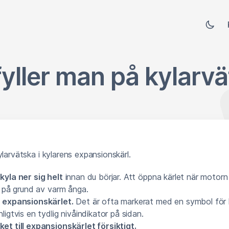
fyller man på kylarv
ylarvätska i kylarens expansionskärl.
kyla ner sig helt
innan du börjar. Att öppna kärlet när motorn
t på grund av varm ånga.
 expansionskärlet.
Det är ofta markerat med en symbol för 
ligtvis en tydlig nivåindikator på sidan.
et till expansionskärlet försiktigt.