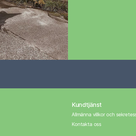
Kundtjänst
Allmänna villkor och sekretes
Kontakta oss