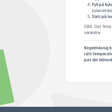
Fyll på ky
kylarvätsk
Sätt på lo
OBS. Det finns 
varandra.
Regelmässig ko
rätt temperatu
just din bilmod