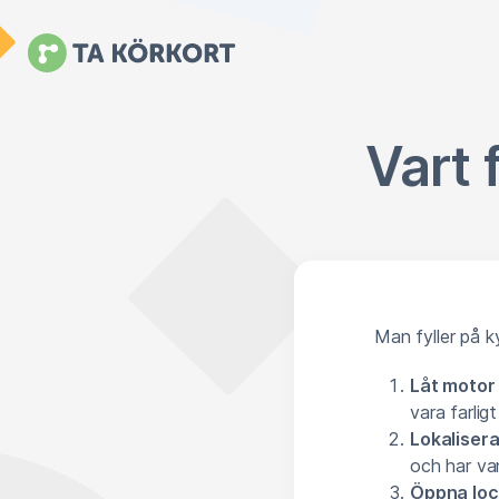
Vart 
Man fyller på k
Låt motor 
vara farlig
Lokalisera
och har van
Öppna lock