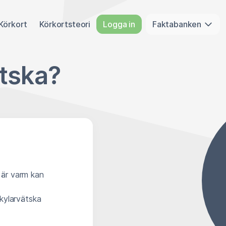
Körkort
Körkortsteori
Logga in
Faktabanken
ätska?
 är varm kan
kylarvätska