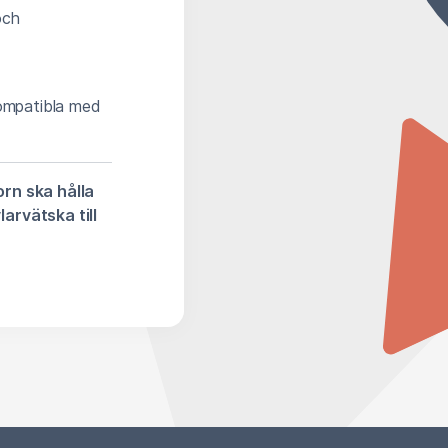
och
kompatibla med
orn ska hålla
arvätska till