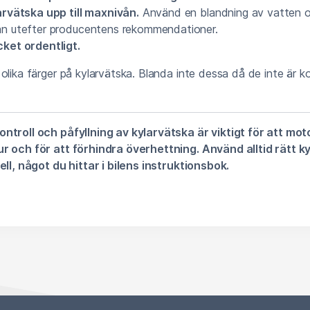
larvätska upp till maxnivån.
Använd en blandning av vatten 
an utefter producentens rekommendationer.
cket ordentligt.
olika färger på kylarvätska. Blanda inte dessa då de inte är 
ntroll och påfyllning av kylarvätska är viktigt för att mot
r och för att förhindra överhettning. Använd alltid rätt kyl
ell, något du hittar i bilens instruktionsbok.