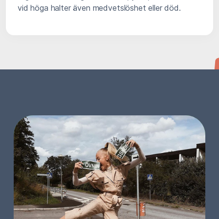
vid höga halter även medvetslöshet eller död.