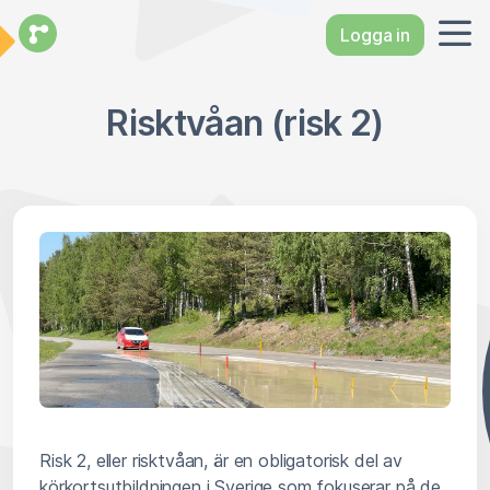
Logga in
Risktvåan (risk 2)
Risk 2, eller risktvåan, är en obligatorisk del av
körkortsutbildningen i Sverige som fokuserar på de