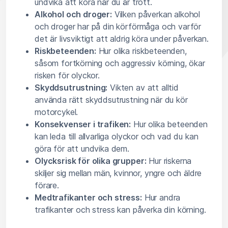
undvika att köra när du är trött.
Alkohol och droger:
Vilken påverkan alkohol
och droger har på din körförmåga och varför
det är livsviktigt att aldrig köra under påverkan.
Riskbeteenden:
Hur olika riskbeteenden,
såsom fortkörning och aggressiv körning, ökar
risken för olyckor.
Skyddsutrustning:
Vikten av att alltid
använda rätt skyddsutrustning när du kör
motorcykel.
Konsekvenser i trafiken:
Hur olika beteenden
kan leda till allvarliga olyckor och vad du kan
göra för att undvika dem.
Olycksrisk för olika grupper:
Hur riskerna
skiljer sig mellan män, kvinnor, yngre och äldre
förare.
Medtrafikanter och stress:
Hur andra
trafikanter och stress kan påverka din körning.