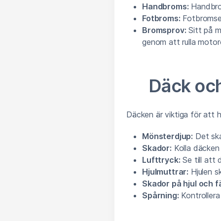
Handbroms:
Handbrom
Fotbroms:
Fotbromsen
Bromsprov:
Sitt på m
genom att rulla moto
Däck och
Däcken är viktiga för att h
Mönsterdjup:
Det ska
Skador:
Kolla däcken 
Lufttryck:
Se till att 
Hjulmuttrar:
Hjulen s
Skador på hjul och fä
Spårning:
Kontrollera 