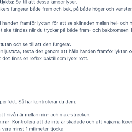
tlykta:
Se till att dessa lampor lyser.
inkers fungerar både fram och bak, på både höger och vänster
l handen framför lyktan för att se skillnaden mellan hel- och h
t ska tändas när du trycker på både fram- och bakbromsen. 
utan och se till att den fungerar.
 ljustuta, testa den genom att hålla handen framför lyktan 
 det finns en reflex baktill som lyser rött.
erfekt. Så här kontrollerar du dem:
 att nivån är mellan min- och max-strecken.
jrar:
Kontrollera att de inte är skadade och att vajrarna löper 
vara minst 1 millimeter tjocka.