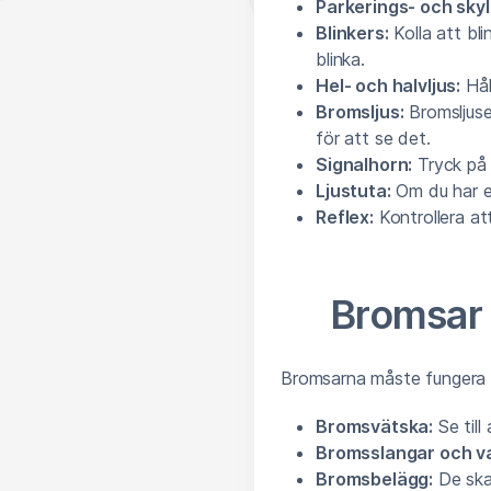
Parkerings- och skyl
Blinkers:
Kolla att bl
blinka.
Hel- och halvljus:
Hål
Bromsljus:
Bromsljuse
för att se det.
Signalhorn:
Tryck på t
Ljustuta:
Om du har en
Reflex:
Kontrollera att
Bromsar
Bromsarna måste fungera p
Bromsvätska:
Se till
Bromsslangar och va
Bromsbelägg:
De ska 