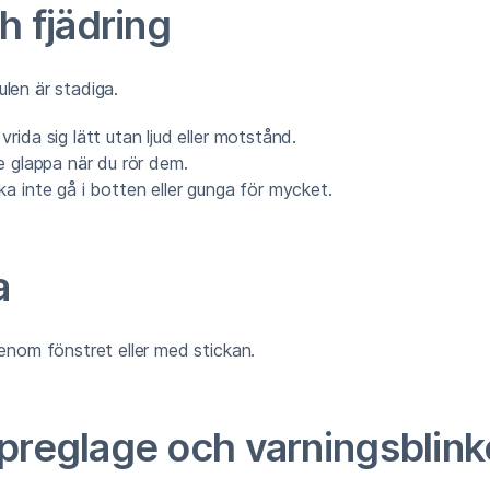
h fjädring
ulen är stadiga.
vrida sig lätt utan ljud eller motstånd.
e glappa när du rör dem.
ka inte gå i botten eller gunga för mycket.
a
genom fönstret eller med stickan.
reglage och varningsblink