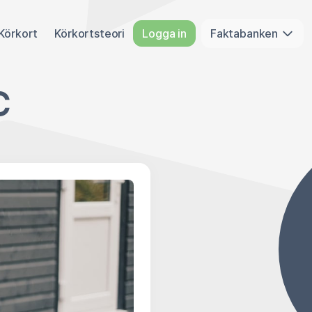
Körkort
Körkortsteori
Logga in
Faktabanken
C