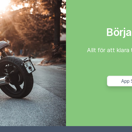
Börja
Allt för att klar
App 