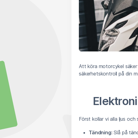
Att köra motorcykel säkert
säkerhetskontroll på din m
Elektron
Först kollar vi alla ljus oc
Tändning:
Slå på tän