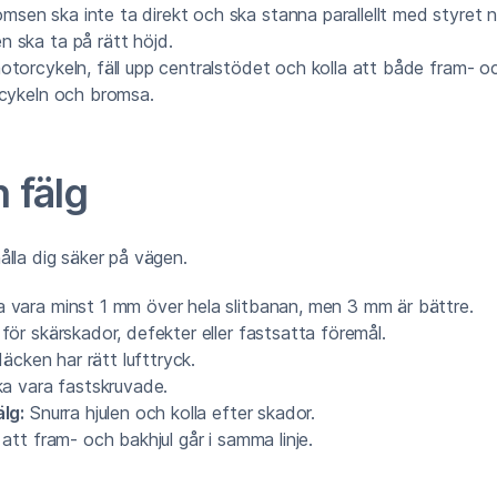
sen ska inte ta direkt och ska stanna parallellt med styret n
 ska ta på rätt höjd.
otorcykeln, fäll upp centralstödet och kolla att både fram- 
rcykeln och bromsa.
 fälg
ålla dig säker på vägen.
 vara minst 1 mm över hela slitbanan, men 3 mm är bättre.
för skärskador, defekter eller fastsatta föremål.
däcken har rätt lufttryck.
ka vara fastskruvade.
lg:
Snurra hjulen och kolla efter skador.
att fram- och bakhjul går i samma linje.