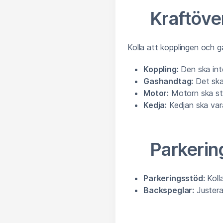
Kraftöve
Kolla att kopplingen och 
Koppling:
Den ska inte
Gashandtag:
Det ska 
Motor:
Motorn ska stä
Kedja:
Kedjan ska var
Parkerin
Parkeringsstöd:
Kolla
Backspeglar:
Justera