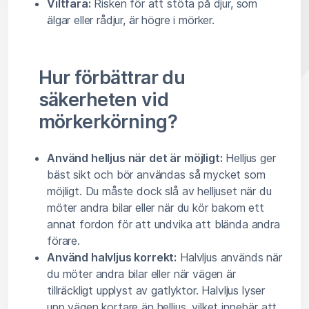
Viltfara:
Risken för att stöta på djur, som
älgar eller rådjur, är högre i mörker.
Hur förbättrar du
säkerheten vid
mörkerkörning?
Använd helljus när det är möjligt:
Helljus ger
bäst sikt och bör användas så mycket som
möjligt. Du måste dock slå av helljuset när du
möter andra bilar eller när du kör bakom ett
annat fordon för att undvika att blända andra
förare.
Använd halvljus korrekt:
Halvljus används när
du möter andra bilar eller när vägen är
tillräckligt upplyst av gatlyktor. Halvljus lyser
upp vägen kortare än helljus, vilket innebär att