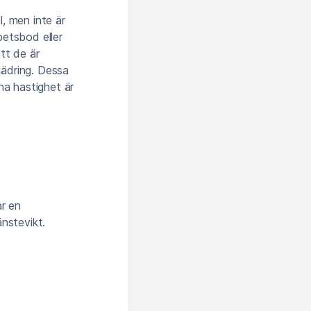
, men inte är
betsbod eller
tt de är
jädring. Dessa
na hastighet är
ar en
nstevikt.