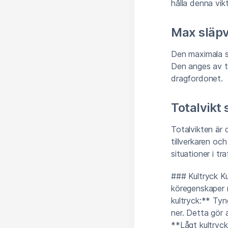
hålla denna vik
Max släp
Den maximala sl
Den anges av t
dragfordonet.
Totalvikt 
Totalvikten är 
tillverkaren och
situationer i tra
### Kultryck Ku
köregenskaper m
kultryck:** Tyn
ner. Detta gör a
**Lågt kultryck