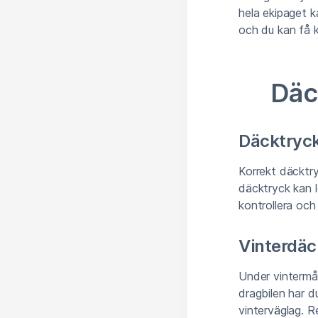
hela ekipaget ka
och du kan få k
Däc
Däcktryc
Korrekt däcktry
däcktryck kan le
kontrollera och
Vinterdäc
Under vintermå
dragbilen har 
vinterväglag. Re