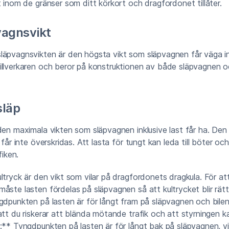
t inom de gränser som ditt körkort och dragfordonet tillåter.
vagnsvikt
äpvagnsvikten är den högsta vikt som släpvagnen får väga ink
illverkaren och beror på konstruktionen av både släpvagnen 
släp
den maximala vikten som släpvagnen inklusive last får ha. De
 får inte överskridas. Att lasta för tungt kan leda till böter och
fiken.
ltryck är den vikt som vilar på dragfordonets dragkula. För at
åste lasten fördelas på släpvagnen så att kultrycket blir rät
gdpunkten på lasten är för långt fram på släpvagnen och bile
tt du riskerar att blända mötande trafik och att styrningen kan 
:** Tyngdpunkten på lasten är för långt bak på släpvagnen, vi