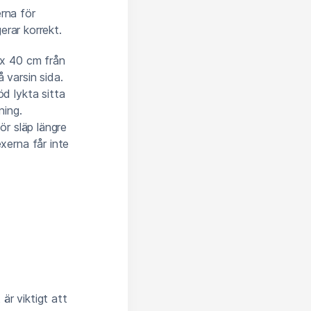
rna för
gerar korrekt.
ax 40 cm från
 varsin sida.
d lykta sitta
ning.
ör släp längre
xerna får inte
 är viktigt att