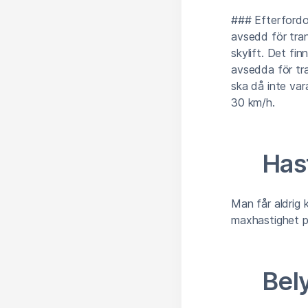
### Efterfordon
avsedd för tran
skylift. Det fi
avsedda för tr
ska då inte var
30 km/h.
Has
Man får aldrig 
maxhastighet på
Bel