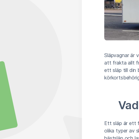
Släpvagnar är v
att frakta allt
ett släp till di
körkortsbehöri
Vad 
Ett släp är ett
olika typer av 
hästsläp och l