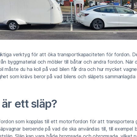
iktiga verktyg för att öka transportkapaciteten för fordon. 
 från byggmaterial och möbler till båtar och andra fordon. När 
n bil måste du ha koll på vad bilen får dra och hur mycket vagne
ghet som krävs beror på vad bilens och släpets sammanlagda t
är ett släp?
 fordon som kopplas till ett motorfordon för att transportera 
släpvagnar beroende på vad de ska användas till, till exempel bå
astsläp. Släp kan vara både bromsade och obromsade, vilket p