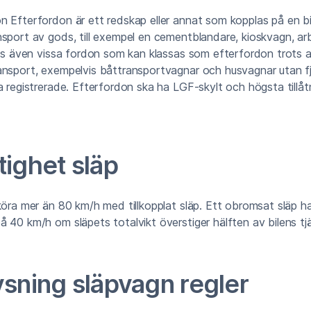
 Efterfordon är ett redskap eller annat som kopplas på en bil
sport av gods, till exempel en cementblandare, kioskvagn, ar
nns även vissa fordon som kan klassas som efterfordon trots a
ansport, exempelvis båttransportvagnar och husvagnar utan f
a registrerade. Efterfordon ska ha LGF-skylt och högsta tillåt
tighet släp
köra mer än 80 km/h med tillkopplat släp. Ett obromsat släp h
 40 km/h om släpets totalvikt överstiger hälften av bilens tjä
ysning släpvagn regler