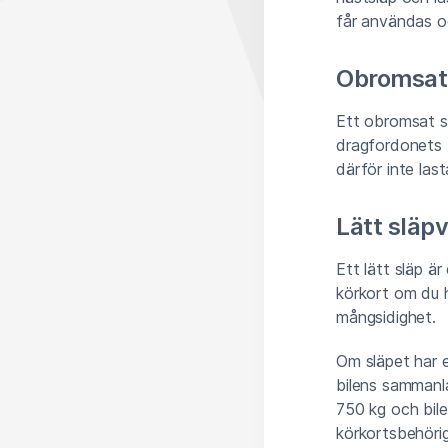
får användas oc
Obromsat
Ett obromsat sl
dragfordonets 
därför inte last
Lätt släp
Ett lätt släp ä
körkort om du h
mångsidighet.
Om släpet har 
bilens sammanla
750 kg och bil
körkortsbehöri