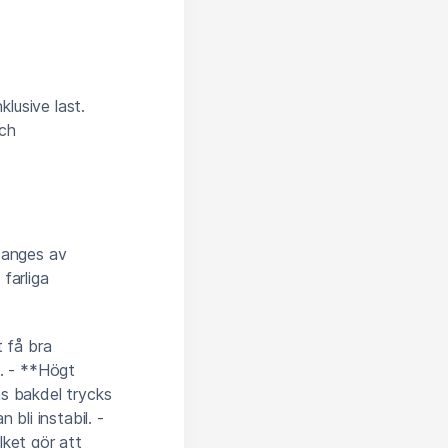
lusive last.
och
n anges av
 farliga
t få bra
t. - **Högt
ns bakdel trycks
bli instabil. -
lket gör att