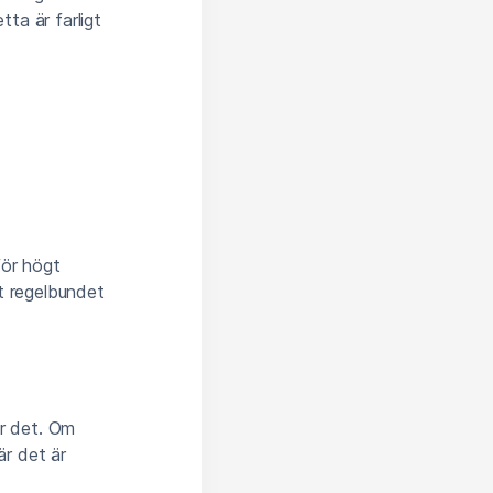
tta är farligt
för högt
tt regelbundet
r det. Om
r det är