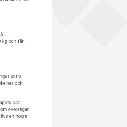
på
 kg och får
inget extra
nkelhet och
läpets och
som överstiger
rävs en högre