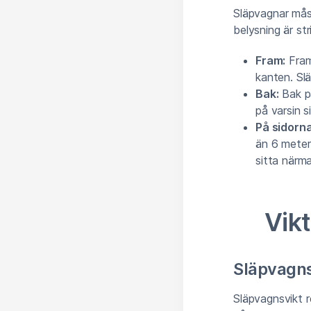
Släpvagnar måst
belysning är str
Fram:
Fram
kanten. Sl
Bak:
Bak på
på varsin s
På sidorna
än 6 meter
sitta närm
Vikt
Släpvagns
Släpvagnsvikt re