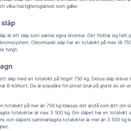
h vilka hastighetsgränser som gäller.
 släp
äp är ett släp som saknar egna bromsar. Det förlitar sig helt 
bromssystem. Obromsade släp har en totalvikt på max till 750
as tungt.
vagn
r ett släp med en totalvikt på högst 750 kg. Dessa släp kräver 
ar B-körkort. De är populära för privat bruk på grund av sin e
en totalvikt på mer än 750 kg klassas det ändå som lätt om s
gda totalvikter är max 3 500 kg. Om släpet har en totalvikt 
ens och släpets sammanlagda totalvikter är mer än 3 500 kg k
ghet.