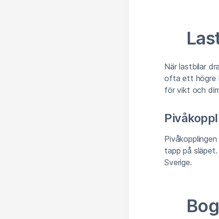
Last
När lastbilar d
ofta ett högre 
för vikt och di
Pivåkoppl
Pivåkopplingen
tapp på släpet.
Sverige.
Bog