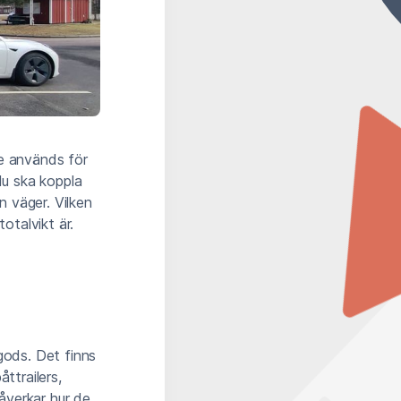
De används för
du ska koppla
n väger. Vilken
otalvikt är.
gods. Det finns
ttrailers,
åverkar hur de