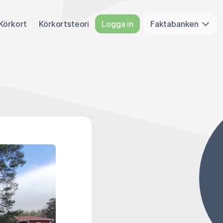
Körkort
Körkortsteori
Logga in
Faktabanken