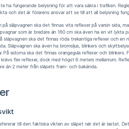
e ha fungerande belysning för att vara säkra i trafiken. Regle
ikta och det är förarens ansvar att se till att all belysning fun
 på släpvagnen ska det finnas vita reflexer på varsin sida, m
äpvagnar som är bredare än 160 cm ska även ha en vit lykta på
 släpvagnen ska det finnas röda trekantiga reflexer och en rö
ida. Släpvagnen ska även ha bromsljus, blinkers och skyltbelys
:
På sidorna ska det finnas orangegula reflexer och blinkers. F
 krävs fler reflexer, dock med högst 6 meters mellanrum. Refle
are än 2 meter från släpets fram- och bakända.
er
vikt
fererar till den faktiska vikten av släpet när det är lastat. Det