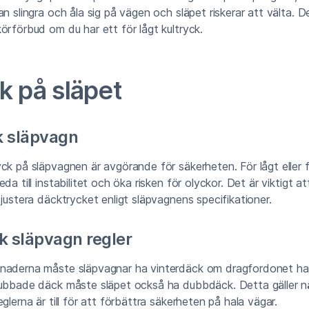
n slingra och åla sig på vägen och släpet riskerar att välta. De
örförbud om du har ett för lågt kultryck.
k på släpet
k släpvagn
ck på släpvagnen är avgörande för säkerheten. För lågt eller 
da till instabilitet och öka risken för olyckor. Det är viktigt a
 justera däcktrycket enligt släpvagnens specifikationer.
k släpvagn regler
naderna måste släpvagnar ha vinterdäck om dragfordonet ha
dubbade däck måste släpet också ha dubbdäck. Detta gäller nä
glerna är till för att förbättra säkerheten på hala vägar.