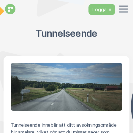
Logga in
Tunnelseende
Tunnelseende innebär att ditt avsökningsområde
blir smalare, vilket gör att du missar saker som