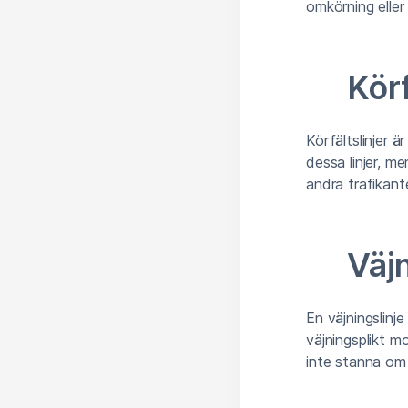
omkörning eller
Körf
Körfältslinjer ä
dessa linjer, me
andra trafikante
Väjn
En väjningslinj
väjningsplikt m
inte stanna om 