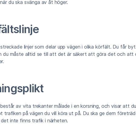
 när du ska svänga av åt höger.
ältslinje
r streckade linjer som delar upp vägen i olika körfält. Du får by
n du måste alltid se till att det är säkert att göra det och att 
r.
ingsplikt
e består av vita trekanter målade i en korsning, och visar att d
ot trafiken på vägen du vill köra ut på. Du ska ge dem företr
det inte finns trafik i närheten.