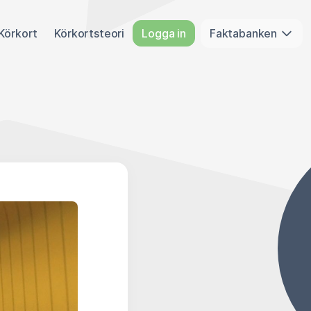
Körkort
Körkortsteori
Logga in
Faktabanken