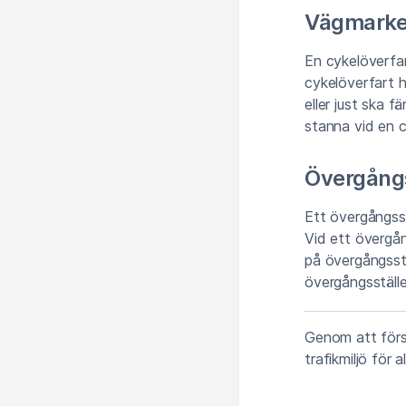
Vägmarker
En cykelöverfa
cykelöverfart h
eller just ska 
stanna vid en c
Övergångs
Ett övergångsst
Vid ett övergån
på övergångsstä
övergångsställe
Genom att först
trafikmiljö för a