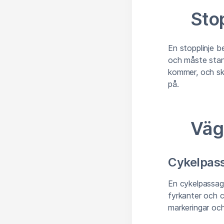
Stop
En stopplinje be
och måste stann
kommer, och ska
på.
Väg
Cykelpas
En cykelpassage
fyrkanter och cy
markeringar och