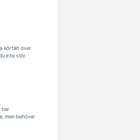
ta körfält över
du inte stör
u har
äde, men behöver