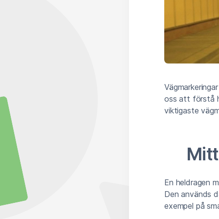
Vägmarkeringar 
oss att förstå 
viktigaste vägm
Mitt
En heldragen mi
Den används där
exempel på smala