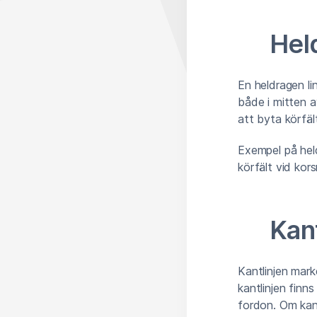
Held
En heldragen li
både i mitten a
att byta körfäl
Exempel på heldr
körfält vid korsn
Kant
Kantlinjen mark
kantlinjen fin
fordon. Om kant