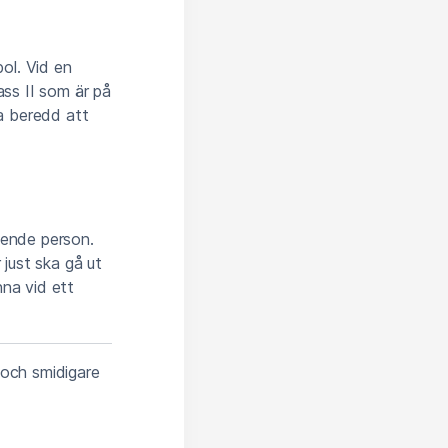
ol. Vid en
ass II som är på
ra beredd att
ående person.
 just ska gå ut
nna vid ett
 och smidigare