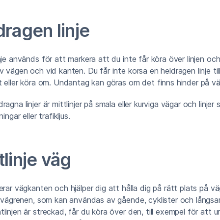
ragen linje
nje används för att markera att du inte får köra över linjen oc
v vägen och vid kanten. Du får inte korsa en heldragen linje ti
t eller köra om. Undantag kan göras om det finns hinder på v
agna linjer är mittlinjer på smala eller kurviga vägar och linje
ingar eller trafikljus.
linje väg
erar vägkanten och hjälper dig att hålla dig på rätt plats på v
ns vägrenen, som kan användas av gående, cyklister och lång
linjen är streckad, får du köra över den, till exempel för att u