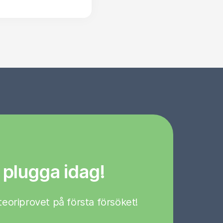
 plugga idag!
a teoriprovet på första försöket!