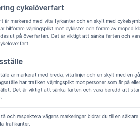
ing cykelöverfart
rt är markerad med vita fyrkanter och en skylt med cykelsymb
ar bilförare väjningsplikt mot cyklister och förare av moped kl
färdas ut på överfarten. Det är viktigt att sänka farten och va
ykelöverfart.
ställe
älle är markerat med breda, vita linjer och en skylt med en g
gsställe har trafiken väjningsplikt mot personer som är på eller
llet. Det är viktigt att sänka farten och vara beredd att sta
.
å och respektera vägens markeringar bidrar du till en säkrare
lla trafikanter.