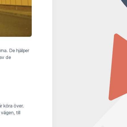
rna. De hjälper
 av de
r köra över.
vägen, till