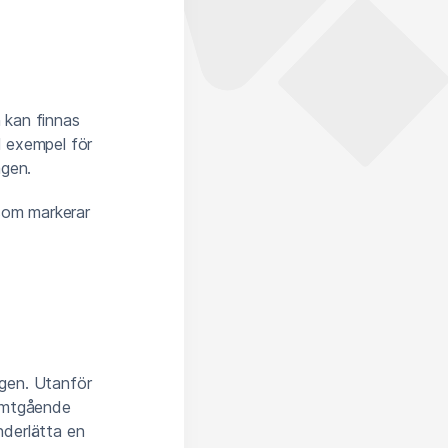
h kan finnas
ll exempel för
ägen.
r som markerar
ägen. Utanför
samtgående
nderlätta en