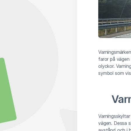
Varningsmärken 
faror på vägen 
olyckor. Varnin
symbol som visa
Var
Varningsskyltar
vägen. Dessa sk
avstånd och i h