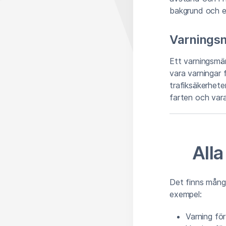
bakgrund och en
Varnings
Ett varningsmär
vara varningar 
trafiksäkerhete
farten och var
All
Det finns många
exempel:
Varning för