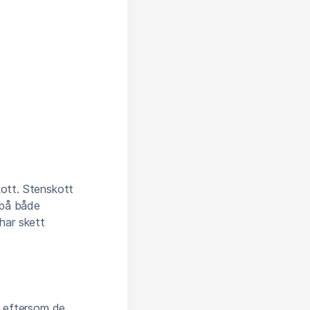
kott. Stenskott
 på både
 har skett
a eftersom de