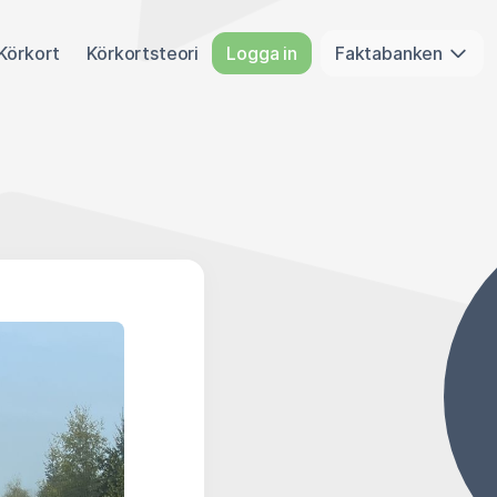
Körkort
Körkortsteori
Logga in
Faktabanken