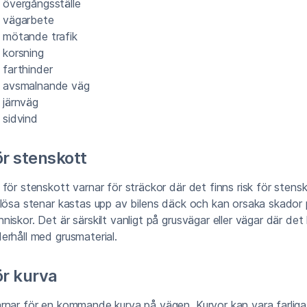
r övergångsställe
r vägarbete
r mötande trafik
 korsning
 farthinder
r avsmalnande väg
 järnväg
 sidvind
ör stenskott
för stenskott varnar för sträckor där det finns risk för stens
 lösa stenar kastas upp av bilens däck och kan orsaka skador
iskor. Det är särskilt vanligt på grusvägar eller vägar där det
rhåll med grusmaterial.
ör kurva
rnar för en kommande kurva på vägen. Kurvor kan vara farlig