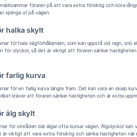
pmärksammar föraren på att vara extra försiktig och köra lån
kan springa ut på vägen.
r halka skylt
nar för hala vägförhållanden, som kan uppstå vid regn, snö ell
en för olyckor, så det är viktigt att föraren sänker hastighete
r farlig kurva
nar för en farlig kurva längre fram. Det kan vara en skarp kurv
 vilket kräver att föraren sänker hastigheten och är extra upp
r älg skylt
rnar för områden där älgar ofta korsar vägen. Älgolyckor kan
det är viktigt att vara extra försiktig och sänka hastigheten nä