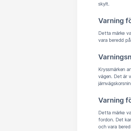
skylt.
Varning f
Detta märke va
vara beredd på 
Varnings
Kryssmärken anv
vägen. Det är v
järnvägskorsnin
Varning f
Detta märke var
fordon. Det kan
och vara beredd