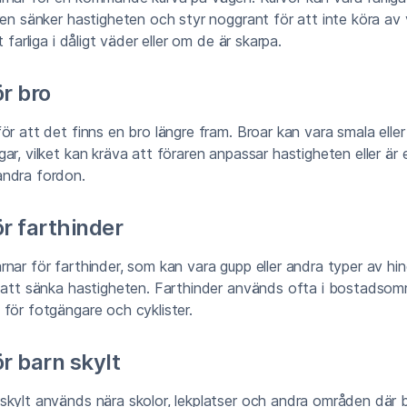
ren sänker hastigheten och styr noggrant för att inte köra av
t farliga i dåligt väder eller om de är skarpa.
r bro
ör att det finns en bro längre fram. Broar kan vara smala eller
ar, vilket kan kräva att föraren anpassar hastigheten eller är e
ndra fordon.
ör farthinder
nar för farthinder, som kan vara gupp eller andra typer av hi
n att sänka hastigheten. Farthinder används ofta i bostadsom
för fotgängare och cyklister.
r barn skylt
kylt används nära skolor, lekplatser och andra områden där b