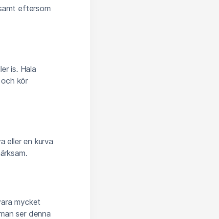
gsamt eftersom
er is. Hala
n och kör
a eller en kurva
märksam.
 vara mycket
r man ser denna