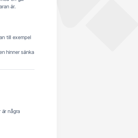
ran är.
n till exempel
en hinner sänka
 är några