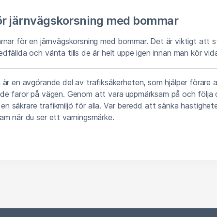
ör järnvägskorsning med bommar
rnar för en järnvägskorsning med bommar. Det är viktigt att 
fällda och vänta tills de är helt uppe igen innan man kör vida
är en avgörande del av trafiksäkerheten, som hjälper förare 
de faror på vägen. Genom att vara uppmärksam på och följa
l en säkrare trafikmiljö för alla. Var beredd att sänka hastighe
am när du ser ett varningsmärke.