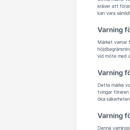
kräver att föra
kan vara särskil
Varning fö
Märket varnar f
höjdbegränsning
vid möte med a
Varning f
Detta märke var
tvingar förare
öka säkerheten 
Varning fö
Denna varningss