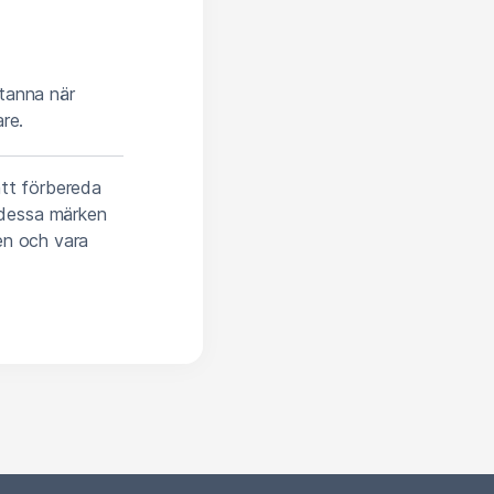
stanna när
re.
att förbereda
 dessa märken
ten och vara