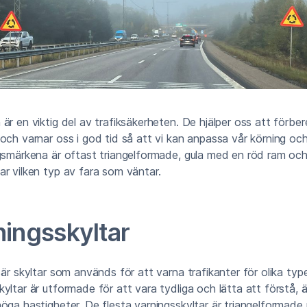
är en viktig del av trafiksäkerheten. De hjälper oss att förbe
och varnar oss i god tid så att vi kan anpassa vår körning oc
gsmärkena är oftast triangelformade, gula med en röd ram och
r vilken typ av fara som väntar.
ningsskyltar
 är skyltar som används för att varna trafikanter för olika typ
yltar är utformade för att vara tydliga och lätta att förstå, 
öga hastigheter. De flesta varningsskyltar är triangelformade