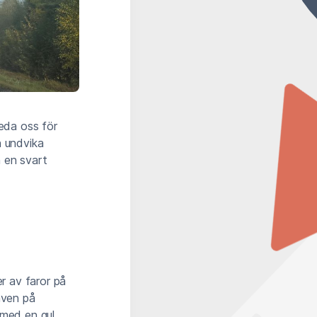
reda oss för
h undvika
 en svart
er av faror på
även på
 med en gul