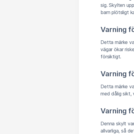
sig. Skylten up
barn plötsligt 
Varning fö
Detta märke var
vägar ökar risk
försiktigt.
Varning fö
Detta märke var
med dålig sikt,
Varning fö
Denna skylt va
allvarliga, så 