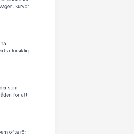
 vägen. Kurvor
 ha
xtra försiktig
nder som
råden för att
arn ofta rör