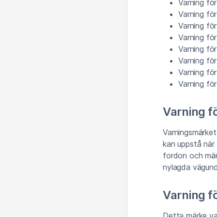
Varning fö
Varning fö
Varning fö
Varning för
Varning för
Varning fö
Varning för
Varning för
Varning f
Varningsmärket 
kan uppstå när
fordon och männ
nylagda vägunde
Varning f
Detta märke va