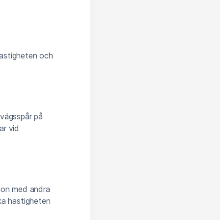
hastigheten och
nvägsspår på
ar vid
sion med andra
ka hastigheten