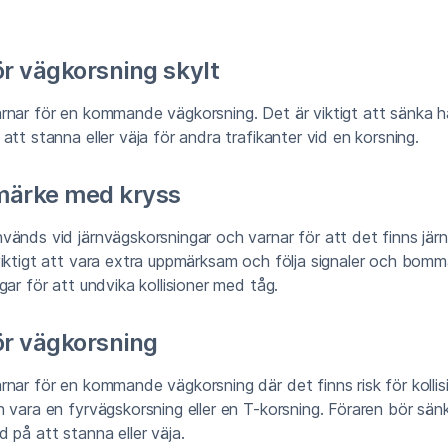
ör vägkorsning skylt
rnar för en kommande vägkorsning. Det är viktigt att sänka 
att stanna eller väja för andra trafikanter vid en korsning.
märke med kryss
änds vid järnvägskorsningar och varnar för att det finns jär
iktigt att vara extra uppmärksam och följa signaler och bomm
gar för att undvika kollisioner med tåg.
ör vägkorsning
nar för en kommande vägkorsning där det finns risk för kolli
 vara en fyrvägskorsning eller en T-korsning. Föraren bör sän
 på att stanna eller väja.