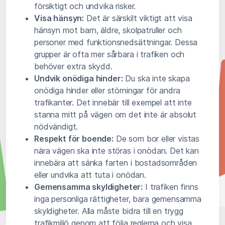
försiktigt och undvika risker.
Visa hänsyn:
Det är särskilt viktigt att visa
hänsyn mot barn, äldre, skolpatruller och
personer med funktionsnedsättningar. Dessa
grupper är ofta mer sårbara i trafiken och
behöver extra skydd.
Undvik onödiga hinder:
Du ska inte skapa
onödiga hinder eller störningar för andra
trafikanter. Det innebär till exempel att inte
stanna mitt på vägen om det inte är absolut
nödvändigt.
Respekt för boende:
De som bor eller vistas
nära vägen ska inte störas i onödan. Det kan
innebära att sänka farten i bostadsområden
eller undvika att tuta i onödan.
Gemensamma skyldigheter:
I trafiken finns
inga personliga rättigheter, bara gemensamma
skyldigheter. Alla måste bidra till en trygg
trafikmiljö genom att följa reglerna och visa