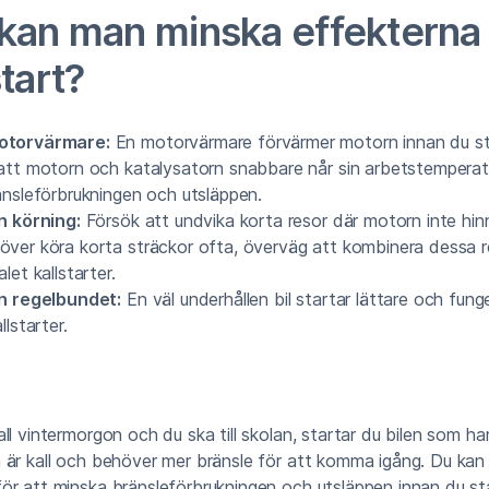
kan man minska effekterna
start?
otorvärmare:
En motorvärmare förvärmer motorn innan du sta
att motorn och katalysatorn snabbare når sin arbetstemperatur
änsleförbrukningen och utsläppen.
n körning:
Försök att undvika korta resor där motorn inte hinn
ver köra korta sträckor ofta, överväg att kombinera dessa r
let kallstarter.
n regelbundet:
En väl underhållen bil startar lättare och fung
llstarter.
ll vintermorgon och du ska till skolan, startar du bilen som har
 är kall och behöver mer bränsle för att komma igång. Du ka
r att minska bränsleförbrukningen och utsläppen innan du sta