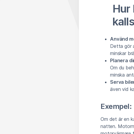
Hur 
kall
Använd m
Detta gör 
minskar br
Planera di
Om du behö
minska anta
Serva bile
även vid ka
Exempel:
Om det är en ka
natten. Motorn
motorvärmare fö