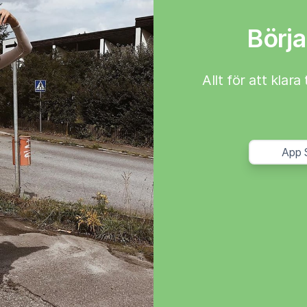
Börja
Allt för att klar
App 