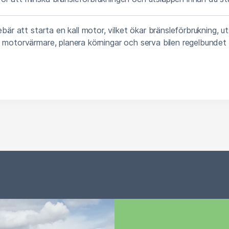
ebär att starta en kall motor, vilket ökar bränsleförbrukning, u
 motorvärmare, planera körningar och serva bilen regelbundet 