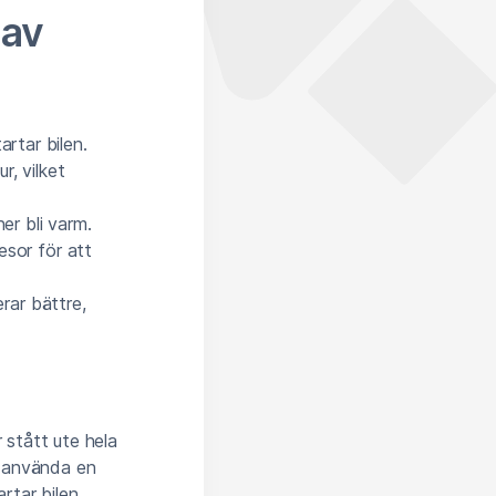
 av
rtar bilen.
, vilket
er bli varm.
esor för att
erar bättre,
 stått ute hela
n använda en
rtar bilen.