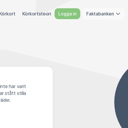
Körkort
Körkortsteori
Logga in
Faktabanken
inte har varit
 stått stilla
väder.