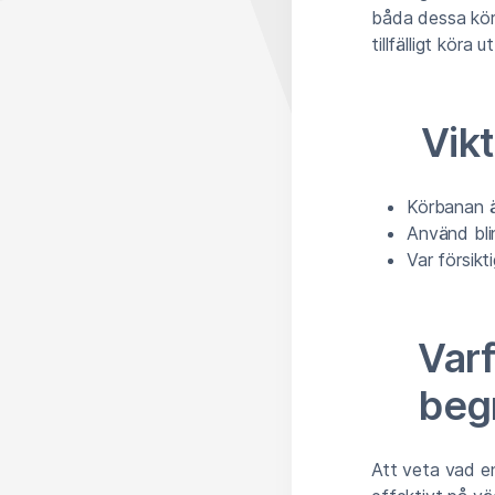
båda dessa kör
tillfälligt köra
Vik
Körbanan ä
Använd blin
Var försik
Varf
beg
Att veta vad en