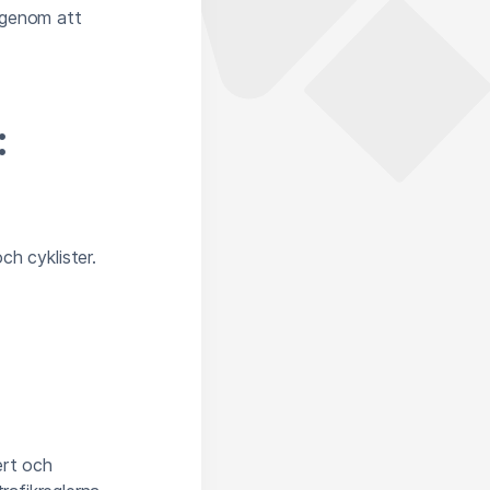
 genom att
:
h cyklister.
ert och