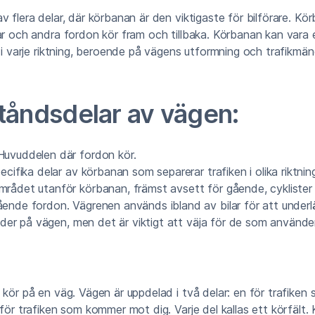
v flera delar, där körbanan är den viktigaste för bilförare. Kör
ar och andra fordon kör fram och tillbaka. Körbanan kan vara en
t i varje riktning, beroende på vägens utformning och trafikmän
tåndsdelar av vägen:
uvuddelen där fordon kör.
cifika delar av körbanan som separerar trafiken i olika riktningar
rådet utanför körbanan, främst avsett för gående, cyklister
ende fordon. Vägrenen används ibland av bilar för att under
inder på vägen, men det är viktigt att väja för de som använd
 kör på en väg. Vägen är uppdelad i två delar: en för trafiken 
 för trafiken som kommer mot dig. Varje del kallas ett körfält.