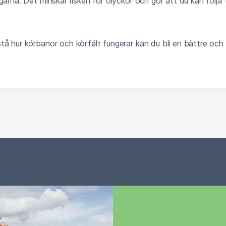
garna. Det minskar risken för olyckor och gör att du kan följa t
å hur körbanor och körfält fungerar kan du bli en bättre och 