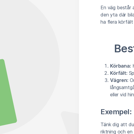
En väg består a
den yta där bil
ha flera körfäl
Bes
Körbana:
H
Körfält:
Spe
Vägren:
Om
långsamtgå
eller vid h
Exempel:
Tänk dig att du
riktning och en