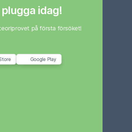
 plugga idag!
a teoriprovet på första försöket!
Store
Google Play