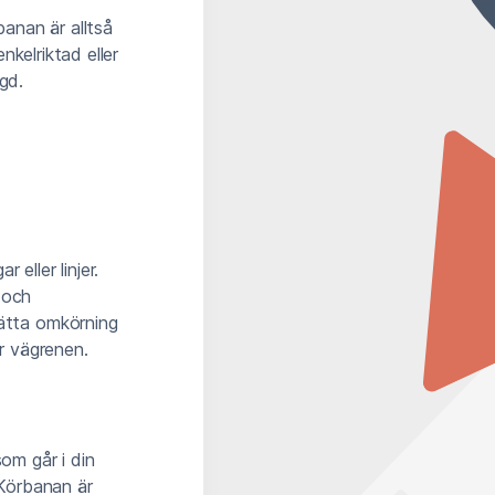
banan är alltså
kelriktad eller
gd.
 eller linjer.
 och
lätta omkörning
er vägrenen.
som går i din
 Körbanan är