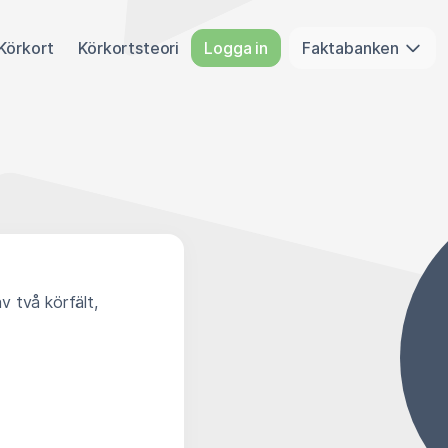
Körkort
Körkortsteori
Logga in
Faktabanken
v två körfält,