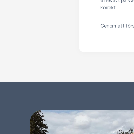
effektivt på vä
korrekt.
Genom att först