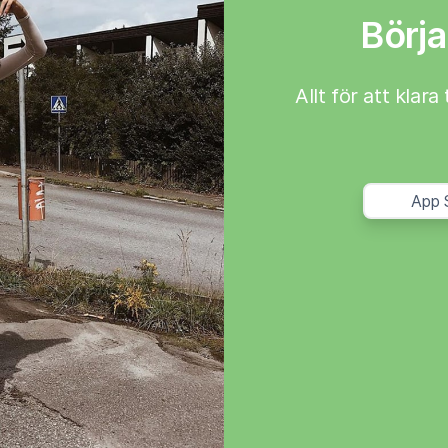
Börja
Allt för att klar
App 