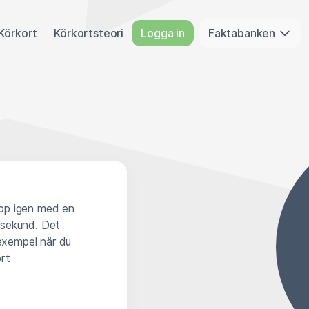
Körkort
Körkortsteori
Logga in
Faktabanken
upp igen med en
 sekund. Det
 exempel när du
rt