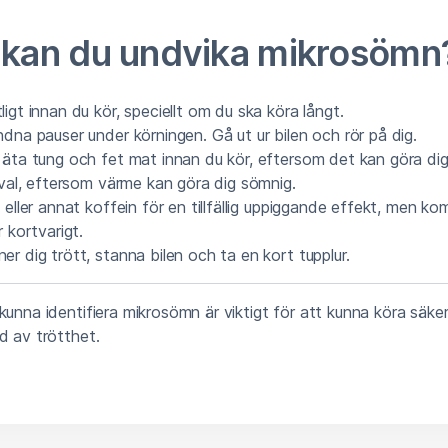
 kan du undvika mikrosömn
igt innan du kör, speciellt om du ska köra långt.
dna pauser under körningen. Gå ut ur bilen och rör på dig.
 äta tung och fet mat innan du kör, eftersom det kan göra dig
sval, eftersom värme kan göra dig sömnig.
 eller annat koffein för en tillfällig uppiggande effekt, men ko
r kortvarigt.
r dig trött, stanna bilen och ta en kort tupplur.
kunna identifiera mikrosömn är viktigt för att kunna köra säke
d av trötthet.