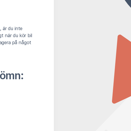
 är du inte
 när du kör bil
eagera på något
sömn: