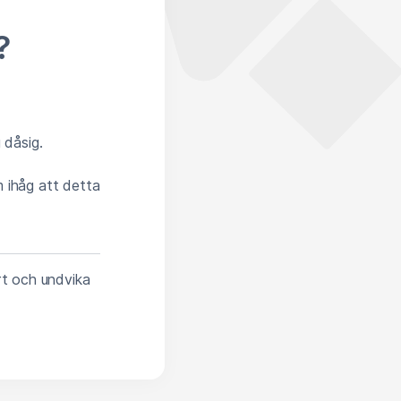
?
 dåsig.
m ihåg att detta
rt och undvika