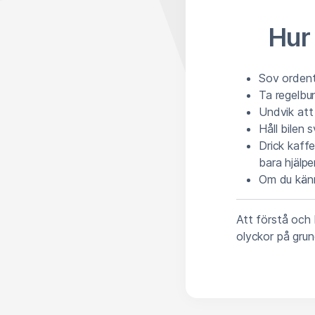
Hur
Sov ordentl
Ta regelbun
Undvik att
Håll bilen 
Drick kaffe
bara hjälpe
Om du känne
Att förstå och 
olyckor på grun