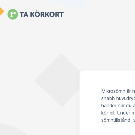
Mikrosömn är n
snabb huvudryc
händer när du ä
kör bil. Under 
sömntillstånd, 