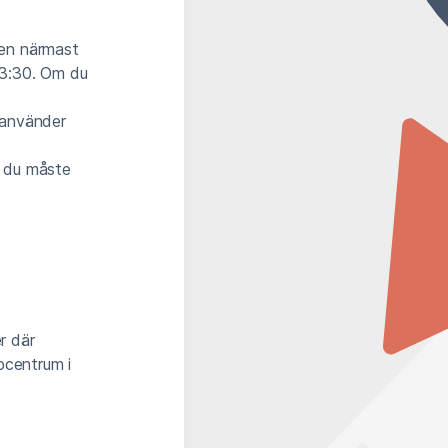
 den närmast
13:30. Om du
a använder
t du måste
r där
pcentrum i