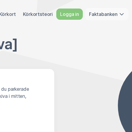
Körkort
Körkortsteori
Logga in
Faktabanken
va]
r du parkerade
iva i mitten,