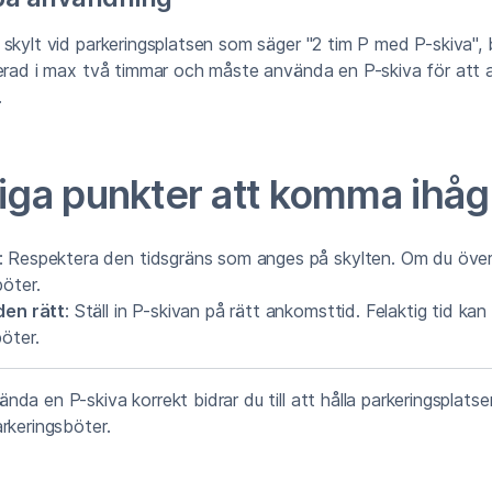
skylt vid parkeringsplatsen som säger "2 tim P med P-skiva",
kerad i max två timmar och måste använda en P-skiva för att 
.
tiga punkter att komma ihåg
: Respektera den tidsgräns som anges på skylten. Om du över
böter.
den rätt
: Ställ in P-skivan på rätt ankomsttid. Felaktig tid kan l
öter.
a en P-skiva korrekt bidrar du till att hålla parkeringsplatser 
rkeringsböter.