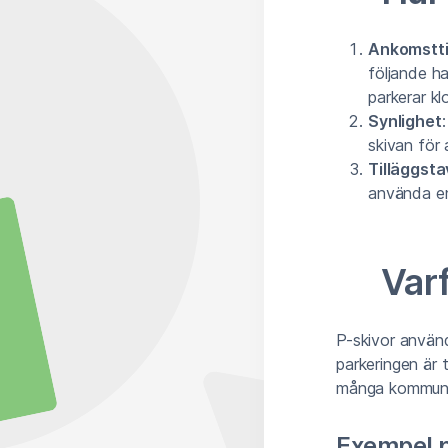
Ankomstt
följande h
parkerar kl
Synlighet
skivan för 
Tilläggsta
använda en 
Var
P-skivor använd
parkeringen är 
många kommun
Exempel 