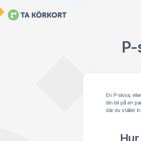
P-
En P-skiva, ell
din bil på en pa
där du ställer i
Hur