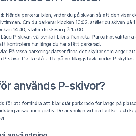
id
: När du parkerar bilen, vrider du på skivan så att den visar
alvtimmen. Om du parkerar klockan 13:02, ställer du skivan på 
ockan 14:40, ställer du skivan på 15:00.
: Lägg P-skivan väl synlig i bilens framruta. Parkeringsvaktern
att kontrollera hur länge du har stått parkerad.
vla
: På vissa parkeringsplatser finns det skyltar som anger at
P-skiva. Detta står ofta på en tilläggstavla under P-skylten.
för används P-skivor?
s för att förhindra att bilar står parkerade för länge på platse
tidsbegränsad men gratis. De är vanliga vid matbutiker och kö
er.
på användning