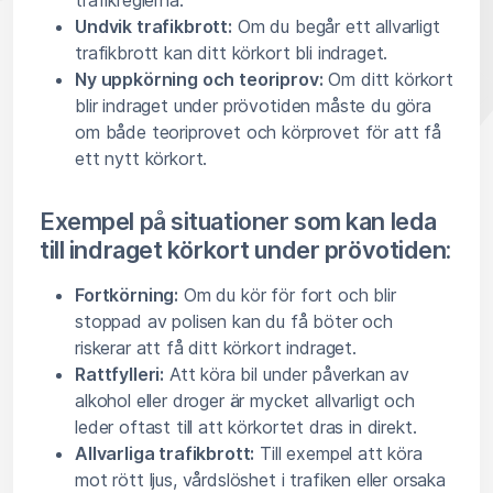
trafikreglerna.
Undvik trafikbrott:
Om du begår ett allvarligt
trafikbrott kan ditt körkort bli indraget.
Ny uppkörning och teoriprov:
Om ditt körkort
blir indraget under prövotiden måste du göra
om både teoriprovet och körprovet för att få
ett nytt körkort.
Exempel på situationer som kan leda
till indraget körkort under prövotiden:
Fortkörning:
Om du kör för fort och blir
stoppad av polisen kan du få böter och
riskerar att få ditt körkort indraget.
Rattfylleri:
Att köra bil under påverkan av
alkohol eller droger är mycket allvarligt och
leder oftast till att körkortet dras in direkt.
Allvarliga trafikbrott:
Till exempel att köra
mot rött ljus, vårdslöshet i trafiken eller orsaka