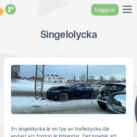
Logga in
Singelolycka
En singelolycka är en typ av trafikolycka där
endast ett fordon är inblandat. Det innebär att