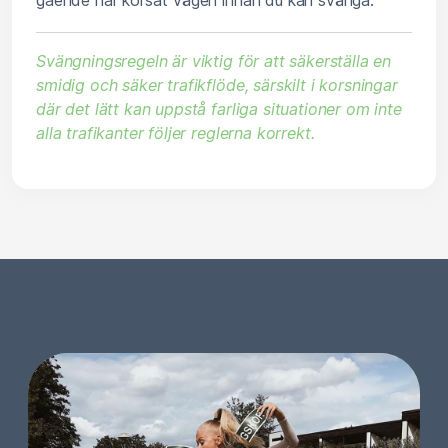
gående har korsat vägen innan du kan svänga.
Svängningsregeln är viktig för att säkerställa en
smidig och säker trafikflöde, särskilt i korsningar
där det lätt kan uppstå farliga situationer om inte
alla trafikanter följer reglerna korrekt.