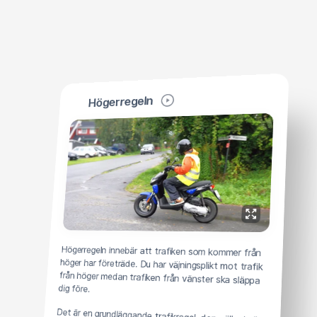
Högerregeln
Högerregeln innebär att trafiken som kommer från
höger har företräde. Du har väjningsplikt mot trafik
från höger medan trafiken från vänster ska släppa
dig före.
Det är en grundläggande trafikregel, den gäller i alla
korsningar som inte har någon annan regel anvisad
med skylt, vägmarkering eller trafikljus. Den gäller
också på parkeringsplatser och andra öppna ytor