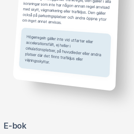
om inget annat anvisas.
Högerregeln gäller inte vid utfarter eller
accelerationsfält, ej heller i
cirkulationsplatser, på huvudleder eller andra platser där det finns trafikljus eller väjningsskyltar.
E-bok