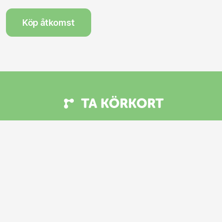
Köp åtkomst
Kundtjänst
Allmänna villkor och sekretesspolicy
Kontakta oss
En tjänst från Teoriappar Sverige AB
Upphovsrättsskyddad © 2026 Teoriappar Sverige AB