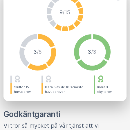
9
/15
3
/5
3
/3
Slutför 15
Klara 5 av de 10 senaste
Klara 3
huvudprov
huvudproven
skyltprov
Godkäntgaranti
Vi tror så mycket på vår tjänst att vi