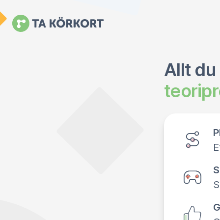
Allt du
teorip
P
E
S
S
G