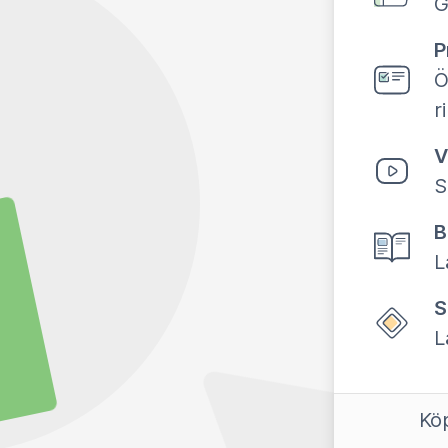
G
P
Ö
r
V
S
B
L
S
L
Köp