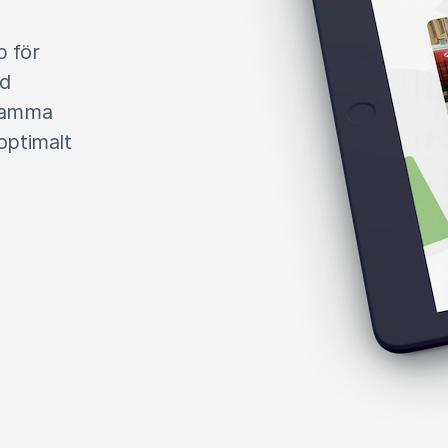
p för
ed
 samma
optimalt