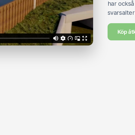
har också
svarsalter
Köp åt