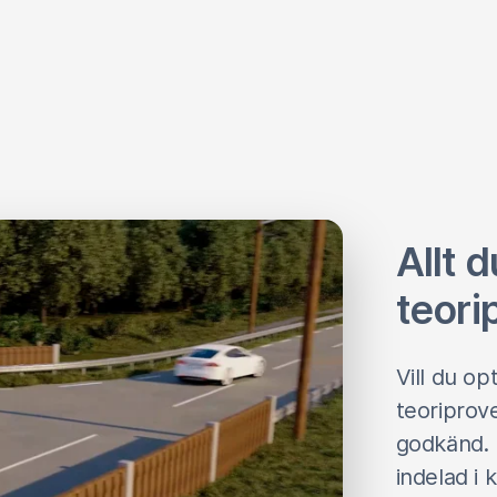
Allt 
teori
Vill du o
teoriprove
godkänd. 
indelad i 