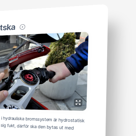
tska
 i hydrauliska bromssystem är hydrostatisk
ar åt sig fukt, därför ska den bytas ut med