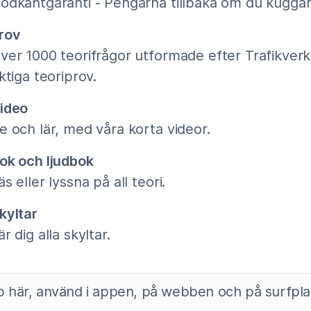
odkäntgaranti - Pengarna tillbaka om du kuggar
rov
ver 1000 teorifrågor utformade efter Trafikverk
iktiga teoriprov.
ideo
e och lär, med våra korta videor.
ok och ljudbok
äs eller lyssna på all teori.
kyltar
är dig alla skyltar.
 här, använd i appen, på webben och på surfpla