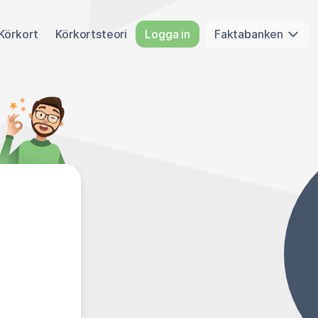
Körkort
Körkortsteori
Logga in
Faktabanken