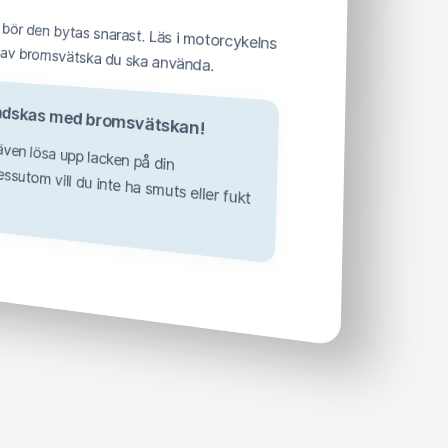
otorcykelns instruktionsmanual vilken typ av bromsvätska du ska använda.
 handskas med bromsvätskan!
 även lösa upp lacken på din
om vill du inte ha smuts eller fukt