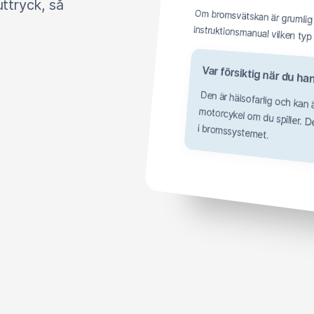
ttryck, så
Om bromsvätskan är grumlig bör den bytas snarast. Läs i m
Var försiktig när du
Den är hälsofarlig och kan
motorcykel om du spiller. Dessut
i bromssystemet.