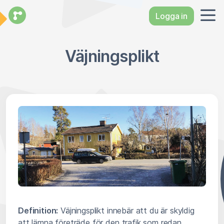
Logga in
Väjningsplikt
Definition:
Väjningsplikt innebär att du är skyldig
att lämna företräde för den trafik som redan